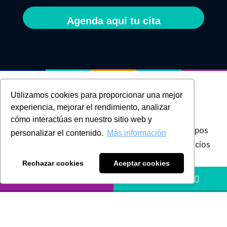
Agenda aquí tu cita
Utilizamos cookies para proporcionar una mejor
experiencia, mejorar el rendimiento, analizar
Nuestros
Servicios
cómo interactúas en nuestro sitio web y
En
Russell Bedford Colombia
, integramos grupos
personalizar el contenido.
Más información
de firmas especialistas en la prestación de servicios
de
Rechazar cookies
Aceptar cookies
Auditoría Externa y Revisoría Fiscal
,
BPO –
LLÁMANOS
HÁBLANOS
Business Process Outsourcing
,
Servicios
Contables
,
Desarrollo Digital
,
Finanzas
Corporativas y Banca de Inversión
,
Consultoría