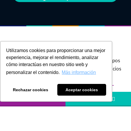
Nuestros
Servicios
Utilizamos cookies para proporcionar una mejor
experiencia, mejorar el rendimiento, analizar
En
Russell Bedford Colombia
, integramos grupos
cómo interactúas en nuestro sitio web y
de firmas especialistas en la prestación de servicios
personalizar el contenido.
Más información
de
Auditoría Externa y Revisoría Fiscal
,
BPO –
Rechazar cookies
Aceptar cookies
Business Process Outsourcing
,
Servicios
LLÁMANOS
HÁBLANOS
Contables
,
Desarrollo Digital
,
Finanzas
Corporativas y Banca de Inversión
,
Consultoría
Tributaria
,
Servicios Legales
y
Consultoría en
Sostenibilidad empresarial ESG