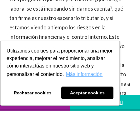
laboral se está incubando sin darnos cuenta?, qué
tan firme es nuestro escenario tributario, y si
estamos viendo a tiempo los riesgos en la
información financiera y el control interno. Este
boletín conecta justamente esos frentes: el nuevo
Utilizamos cookies para proporcionar una mejor
alcance del fuero de prepensionado tras la
experiencia, mejorar el rendimiento, analizar
sentencia SL2600-2025, el “efecto dominó” por la
cómo interactúas en nuestro sitio web y
suspensión del Decreto 1390 de 2025 y el impacto
personalizar el contenido.
Más información
sobre beneficios asociados, y una mirada moderna a
la revisoría fiscal como un sistema preventivo para
Rechazar cookies
Aceptar cookies
proteger la continuidad del negocio.
LLÁMANOS
HÁBLANOS
Cambio de criterio de la Corte Suprema
sobre el fuero de prepensionado: lo que
deben tener en cuenta las empresas