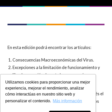
En esta edición podrá encontrar los artículos:
Consecuencias Macroeconómicas del Virus.
Excepciones a la limitación de funcionamiento y
libre locomoción durante la emergencia
económica, social y ecológica en Colombia.
Utilizamos cookies para proporcionar una mejor
experiencia, mejorar el rendimiento, analizar
Compartimos a todos nuestros grupos de interés el
cómo interactúas en nuestro sitio web y
boletín informativo del mes de abril, con artículos
personalizar el contenido.
Más información
relevantes para la toma de decisiones