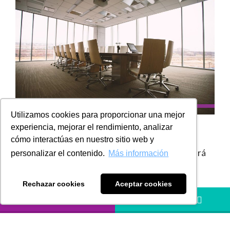
Utilizamos cookies para proporcionar una mejor
experiencia, mejorar el rendimiento, analizar
cómo interactúas en nuestro sitio web y
No se pierda nuestra edición del mes donde podrá
personalizar el contenido.
Más información
encontrar los siguientes artículos de opinión:
Rechazar cookies
Aceptar cookies
Reuniones ordinarias.
LLÁMANOS
HÁBLANOS
Creación de valor y resultados sostenidos a
través del abastecimiento estratégico.