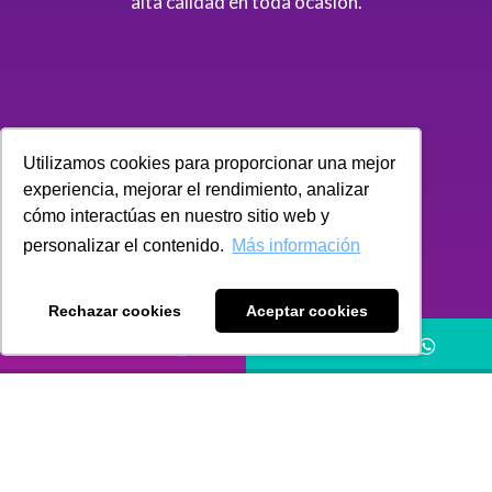
alta calidad en toda ocasión.
Utilizamos cookies para proporcionar una mejor
experiencia, mejorar el rendimiento, analizar
cómo interactúas en nuestro sitio web y
personalizar el contenido.
Más información
APOYO INTEGRAL
Rechazar cookies
Aceptar cookies
Especialistas en la prestación de servicios de
LLÁMANOS
HÁBLANOS
revisoría fiscal, auditoría, consultoría contable,
tributaria, legal y financiera.