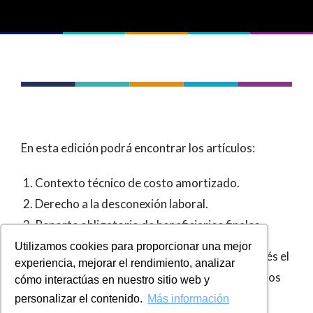
En esta edición podrá encontrar los artículos:
Contexto técnico de costo amortizado.
Derecho a la desconexión laboral.
Reporte obligatorio de beneficiarios finales.
Utilizamos cookies para proporcionar una mejor
Compartimos a todos nuestros grupos de interés el
experiencia, mejorar el rendimiento, analizar
boletín informativo del
mes de Abril
, con artículos
cómo interactúas en nuestro sitio web y
relevantes para la toma de decisiones
personalizar el contenido.
Más información