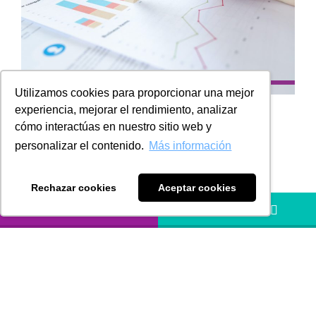
Utilizamos cookies para proporcionar una mejor
experiencia, mejorar el rendimiento, analizar
cómo interactúas en nuestro sitio web y
En esta edición podrá encontrar los artículos:
personalizar el contenido.
Más información
Modelos de rentabilidad organizacional.
Rechazar cookies
Aceptar cookies
Reorganización empresarial.
LLÁMANOS
HÁBLANOS
Compartimos a todos nuestros grupos de interés el
boletín informativo del mes de Enero 2021, con
artículos relevantes para la toma de decisiones
empresariales con un enfoque práctico para los