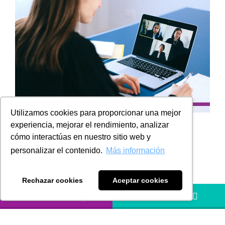
Utilizamos cookies para proporcionar una mejor
experiencia, mejorar el rendimiento, analizar
cómo interactúas en nuestro sitio web y
En esta edición podrá encontrar los artículos:
personalizar el contenido.
Más información
Reto para contadores 2020-2021.
Rechazar cookies
Aceptar cookies
Evolución tecnológica en la DIAN, proyecto de
LLÁMANOS
HÁBLANOS
nómina electrónica.
Las reuniones virtuales y sus dos enemigos más