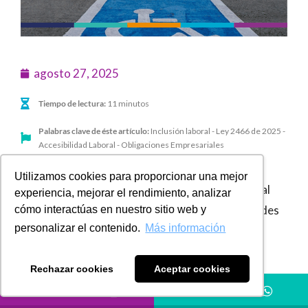
agosto 27, 2025
Tiempo de lectura:
11 minutos
Palabras clave de éste artículo:
Inclusión laboral - Ley 2466 de 2025 -
Accesibilidad Laboral - Obligaciones Empresariales
Utilizamos cookies para proporcionar una mejor
Con la entrada en vigencia de la Reforma Laboral
experiencia, mejorar el rendimiento, analizar
(
Ley 2466 de 2025
) han surgido varias inquietudes
cómo interactúas en nuestro sitio web y
personalizar el contenido.
Más información
relacionadas con la obligación de contratar
personas en condición de discapacidad.
Rechazar cookies
Aceptar cookies
En este concepto jurídico se abordan, de manera
LLÁMANOS
HÁBLANOS
puntual, los interrogantes que generan mayor