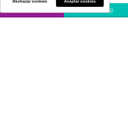
Rechazar cookies
Aceptar cookies
Compartimos a todos nuestros grupos de interés el
LLÁMANOS
HÁBLANOS
boletín informativo del mes de Febrero, con
artículos relevantes para la toma de decisiones
empresariales con un enfoque práctico para los
administradores del mundo actual.
Puede leer los artículos de este boletín:
Aquí
ANTERIOR
SIGUIENTE
Por qué no deberías ignorar lo que se dice sobre ESG
Tratamiento del traslado de utilidades de una sucursal a su matriz, en virtud del CDI con Reino Unido