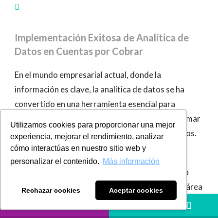
Implementación Exitosa de Analítica de
Datos en Cuentas por Cobrar
En el mundo empresarial actual, donde la
información es clave, la analítica de datos se ha
convertido en una herramienta esencial para
optimizar procesos y establecer la cultura de tomar
Utilizamos cookies para proporcionar una mejor
decisiones informadas, es decir, basadas en datos.
experiencia, mejorar el rendimiento, analizar
cómo interactúas en nuestro sitio web y
La gestión eficiente de las cuentas por cobrar es
personalizar el contenido.
Más información
vital para la salud financiera de una empresa, y la
implementación de la analítica de datos en esta área
Rechazar cookies
Aceptar cookies
puede marcar la diferencia notablemente.
LLÁMANOS
HÁBLANOS