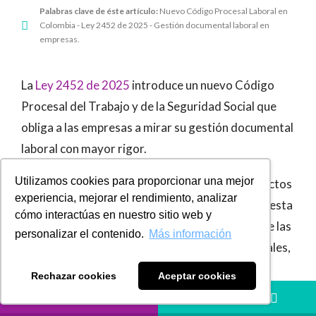
Palabras clave de éste artículo:
Nuevo Código Procesal Laboral en
Colombia - Ley 2452 de 2025 - Gestión documental laboral en
empresas.
La
Ley 2452 de 2025
introduce un nuevo Código
Procesal del Trabajo y de la Seguridad Social que
obliga a las empresas a mirar su gestión documental
laboral con mayor rigor.
Utilizamos cookies para proporcionar una mejor
Aunque se trata de una norma procesal, sus efectos
experiencia, mejorar el rendimiento, analizar
no se limitan al escenario judicial. En la práctica, esta
cómo interactúas en nuestro sitio web y
reforma impacta directamente la manera en que las
personalizar el contenido.
Más información
organizaciones administran sus soportes laborales,
políticas internas, reglamentos, registros,
Rechazar cookies
Aceptar cookies
comunicaciones y evidencias de cumplimiento.
LLÁMANOS
HÁBLANOS