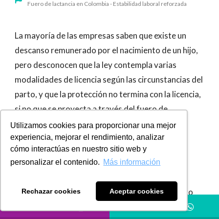
Fuero de lactancia en Colombia - Estabilidad laboral reforzada
La mayoría de las empresas saben que existe un
descanso remunerado por el nacimiento de un hijo,
pero desconocen que la ley contempla varias
modalidades de licencia según las circunstancias del
parto, y que la protección no termina con la licencia,
si no que se proyecta a través del fuero de
maternidad y, más recientemente, del fuero de
Utilizamos cookies para proporcionar una mejor
experiencia, mejorar el rendimiento, analizar
lactancia.
cómo interactúas en nuestro sitio web y
Pocas figuras del derecho laboral colombiano
personalizar el contenido.
Más información
generan tantas dudas en las áreas de talento
humano como la licencia de maternidad y el fuero
Rechazar cookies
Aceptar cookies
LLÁMANOS
HÁBLANOS
que la acompaña.