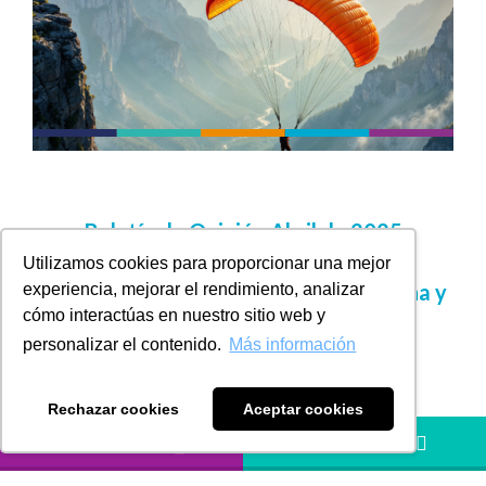
Boletín de Opinión Abril de 2025
d
estacamos en esta edición: La
Utilizamos cookies para proporcionar una mejor
tercerización a través del BPO, Exógena y
experiencia, mejorar el rendimiento, analizar
cómo interactúas en nuestro sitio web y
Estructura empresarial
personalizar el contenido.
Más información
Rechazar cookies
Aceptar cookies
En esta edición del boletín exploramos tres temas
LLÁMANOS
HÁBLANOS
clave para la gestión eficiente de las organizaciones: