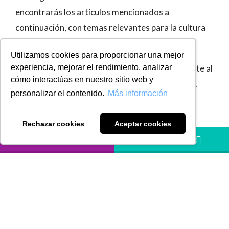
encontrarás los artículos mencionados a
continuación, con temas relevantes para la cultura
empresarial actual.
Utilizamos cookies para proporcionar una mejor
experiencia, mejorar el rendimiento, analizar
Te animamos a explorar estos textos, mantenerte al
cómo interactúas en nuestro sitio web y
día y aprender de la mano de nuestros expertos.
personalizar el contenido.
Más información
La Comunicación Asertiva: Clave para
relaciones exitosas en el trabajo y en el
Rechazar cookies
Aceptar cookies
hogar
LLÁMANOS
HÁBLANOS
La comunicación es una herramienta indispensable
en todos los aspectos de nuestra vida, desde el
ámbito profesional hasta el personal. Este proceso
constante de intercambio de mensajes no solo es
esencial, sino que siempre tiene un propósito