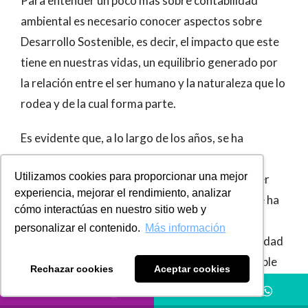
Para entender un poco más sobre contabilidad
ambiental es necesario conocer aspectos sobre
Desarrollo Sostenible, es decir, el impacto que este
tiene en nuestras vidas, un equilibrio generado por
la relación entre el ser humano y la naturaleza que lo
rodea y de la cual forma parte.
Es evidente que, a lo largo de los años, se ha
evidenciado un deterioro ambiental, cambio
Utilizamos cookies para proporcionar una mejor
climático y contaminación, provocados por el ser
experiencia, mejorar el rendimiento, analizar
humano; gran parte de este caos ambiental se le ha
cómo interactúas en nuestro sitio web y
responsabilizado a las grandes empresas
personalizar el contenido.
Más información
industriales, las cuales se han visto con la necesidad
de implementar sistemas de Desarrollo Sostenible
Rechazar cookies
Aceptar cookies
que minimicen el impacto y permitan un desarrollo
LLÁMANOS
HÁBLANOS
sostenible dentro de sus organizaciones.