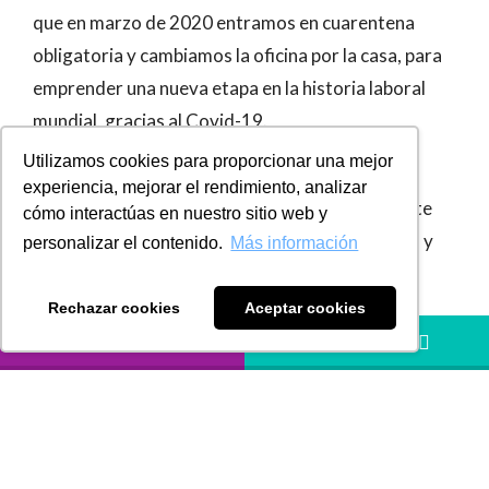
que en marzo de 2020 entramos en cuarentena
obligatoria y cambiamos la oficina por la casa, para
emprender una nueva etapa en la historia laboral
mundial, gracias al Covid-19.
Utilizamos cookies para proporcionar una mejor
Hemos comprobado en esta experiencia, que
experiencia, mejorar el rendimiento, analizar
trabajar desde casa es una opción perfectamente
cómo interactúas en nuestro sitio web y
funcional, que nos significó cambiar costumbres y
personalizar el contenido.
Más información
rutinas de trabajo.
Rechazar cookies
Aceptar cookies
Actualmente nuestra forma de vestir, la
LLÁMANOS
HÁBLANOS
alimentación, el horario laboral y las formas de
comunicarnos han sido transformados. Hoy en
día, la flexibilidad horaria se ha convertido en un
factor determinante al momento de optar por