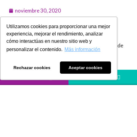
noviembre 30, 2020
Utilizamos cookies para proporcionar una mejor
VENCIMIENTO DE PLAZOS
experiencia, mejorar el rendimiento, analizar
cómo interactúas en nuestro sitio web y
El próximo
30 de noviembre
vence la extensión de
personalizar el contenido.
Más información
plazos incorporada en el
Decreto 688 de 2020
,
para solicitar la conciliación administrativa, la
Rechazar cookies
Aceptar cookies
terminación por mutuo acuerdo y la aplicación del
LLÁMANOS
HÁBLANOS
principio de favorabilidad en el cobro.
Estos beneficios, que fueron incorporados con la
Ley 2010, y que permite un descuento de sanciones
e intereses en las discusiones que se encuentren
abiertas con la DIAN y con los municipios y
departamentos que hayan adoptado la medida.