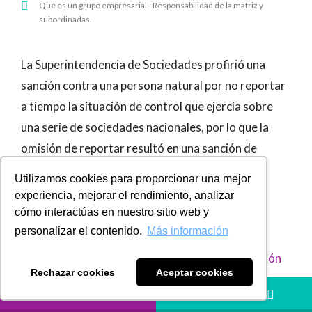
Qué es un grupo empresarial - Responsabilidad de la matriz y
subordinadas.
La Superintendencia de Sociedades profirió una
sanción contra una persona natural por no reportar
a tiempo la situación de control que ejercía sobre
una serie de sociedades nacionales, por lo que la
omisión de reportar resultó en una sanción de
sesenta y cinco millones de pesos
Utilizamos cookies para proporcionar una mejor
aproximadamente.
experiencia, mejorar el rendimiento, analizar
cómo interactúas en nuestro sitio web y
¿Cuándo hay situación de control?
personalizar el contenido.
Más información
Se debe analizar cuándo se configura una
situación
Rechazar cookies
Aceptar cookies
de control
y con ello se cumplan los supuestos para
LLÁMANOS
HÁBLANOS
estructurarse un grupo empresarial.