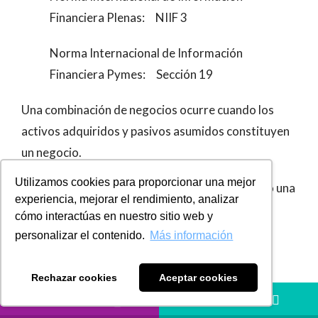
Financiera Plenas: NIIF 3
Norma Internacional de Información
Financiera Pymes: Sección 19
Una combinación de negocios ocurre cuando los
activos adquiridos y pasivos asumidos constituyen
un negocio.
Utilizamos cookies para proporcionar una mejor
Si no representan un negocio, se reconoce como una
experiencia, mejorar el rendimiento, analizar
compra de activos.
cómo interactúas en nuestro sitio web y
personalizar el contenido.
Más información
NIIF 3 no es aplicable a:
Rechazar cookies
Aceptar cookies
a.
La formación de un negocio conjunto.
LLÁMANOS
HÁBLANOS
b.
La adquisición de un activo o de un grupo de