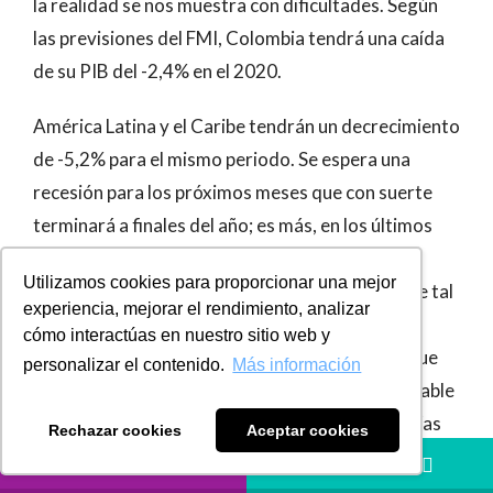
la realidad se nos muestra con dificultades. Según
las previsiones del FMI, Colombia tendrá una caída
de su PIB del -2,4% en el 2020.
América Latina y el Caribe tendrán un decrecimiento
de -5,2% para el mismo periodo. Se espera una
recesión para los próximos meses que con suerte
terminará a finales del año; es más, en los últimos
días se ha vuelto a pronunciar por los más
Utilizamos cookies para proporcionar una mejor
pesimistas en varios sectores de opinión, las que tal
experiencia, mejorar el rendimiento, analizar
vez, se consideran las peores palabras en
cómo interactúas en nuestro sitio web y
economía, “depresión económica”, un término que
personalizar el contenido.
Más información
no se pronunciaba desde hace 90 años. Es indudable
que el momento que están viviendo las economías
Rechazar cookies
Aceptar cookies
en la actualidad es histórico. Casi todos los países
LLÁMANOS
HÁBLANOS
de occidente, por no decir que el mundo entero,