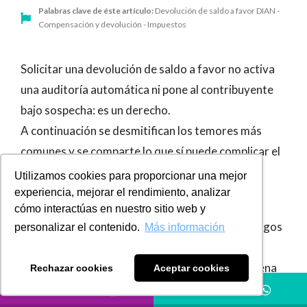
Palabras clave de éste artículo:
Devolución de saldo a favor DIAN -
Compensación y devolución - Impuestos
Solicitar una devolución de saldo a favor no activa
una auditoría automática ni pone al contribuyente
bajo sospecha: es un derecho.
A continuación se
desmitifican los temores más
comunes y se comparte lo que sí puede complicar el
proceso.
Utilizamos cookies para proporcionar una mejor
experiencia, mejorar el rendimiento, analizar
A muchas personas y empresas les puede pasar:
cómo interactúas en nuestro sitio web y
revisan sus cuentas, encuentran retenciones, pagos
personalizar el contenido.
Más información
de más o un saldo acumulado en la última
declaración de renta, y se preguntan si vale la pena
Rechazar cookies
Aceptar cookies
pedirle a la
DIAN
que se lo devuelva. La respuesta es
LLÁMANOS
HÁBLANOS