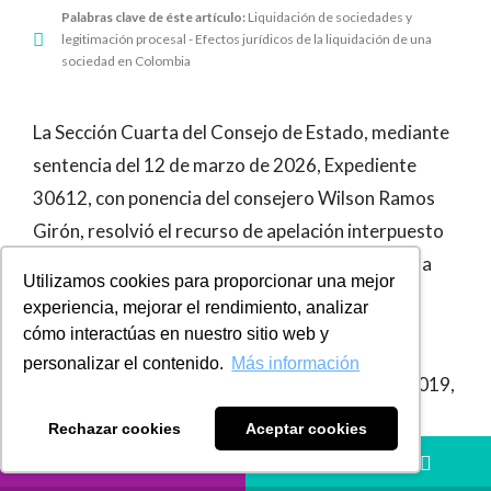
Palabras clave de éste artículo:
Liquidación de sociedades y
legitimación procesal - Efectos jurídicos de la liquidación de una
sociedad en Colombia
La Sección Cuarta del Consejo de Estado, mediante
sentencia del 12 de marzo de 2026, Expediente
30612, con ponencia del consejero Wilson Ramos
Girón, resolvió el recurso de apelación interpuesto
por quien había actuado como liquidadora de una
Utilizamos cookies para proporcionar una mejor
Sociedad por Acciones Simplificada (S.A.S.).
experiencia, mejorar el rendimiento, analizar
cómo interactúas en nuestro sitio web y
El caso tuvo origen en una Liquidación Oficial de
personalizar el contenido.
Más información
Aforo expedida por la DIAN en septiembre de 2019,
mediante la cual se determinó la
retención en la
Rechazar cookies
Aceptar cookies
fuente
correspondiente al período 5 del año
LLÁMANOS
HÁBLANOS
gravable 2015.