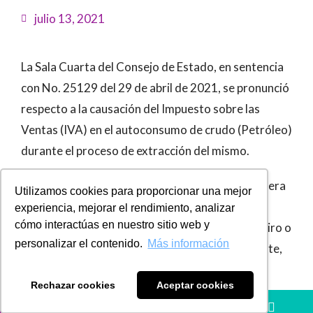
julio 13, 2021
La Sala Cuarta del Consejo de Estado, en sentencia
con No. 25129 del 29 de abril de 2021, se pronunció
respecto a la causación del Impuesto sobre las
Ventas (IVA) en el autoconsumo de crudo (Petróleo)
durante el proceso de extracción del mismo.
Al respecto, la sala señala que, el IVA que se genera
Utilizamos cookies para proporcionar una mejor
en los términos del literal b) del artículo 421 del
experiencia, mejorar el rendimiento, analizar
cómo interactúas en nuestro sitio web y
Estatuto Tributario, es el que se realiza en el retiro o
personalizar el contenido.
Más información
autoconsumo de bienes en donde, adicionalmente,
el Responsable del IVA es el propietario de los
Rechazar cookies
Aceptar cookies
mismos.
LLÁMANOS
HÁBLANOS