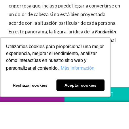
engorrosa que, incluso puede llegar a convertirse en
un dolor de cabeza si no está bien proyectada
acorde con la situación particular de cada persona.
En este panorama, la figura jurídica de la
Fundación
de Interés Privado
aparece en el plano internacional
Utilizamos cookies para proporcionar una mejor
como un instrumento idóneo de planificación
experiencia, mejorar el rendimiento, analizar
patrimonial y familiar, recomendable cuando se
cómo interactúas en nuestro sitio web y
poseen activos en el exterior.
personalizar el contenido.
Más información
En la legislación colombiana, ésta figura no está
Rechazar cookies
Aceptar cookies
definida ni regulada, tan solo se encuentra
LLÁMANOS
HÁBLANOS
mencionada escuetamente en el
artículo 13 del
Estatuto Tributario
para señalar que, al igual que las
sociedades convencionales, las
Fundaciones de
Interés Privado
están sometidas al Impuesto sobre la