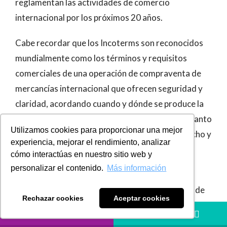
reglamentan las actividades de comercio
internacional por los próximos 20 años.
Cabe recordar que los Incoterms son reconocidos
mundialmente como los términos y requisitos
comerciales de una operación de compraventa de
mercancías internacional que ofrecen seguridad y
claridad, acordando cuando y dónde se produce la
transmisión de los riesgos, el compromiso en cuanto
Utilizamos cookies para proporcionar una mejor
a los costos y las especificaciones de cada derecho y
experiencia, mejorar el rendimiento, analizar
obligación entre los usuarios (vendedor y el
cómo interactúas en nuestro sitio web y
comprador).
personalizar el contenido.
Más información
Las nuevas reglas entraron en vigor el pasado 1 de
Rechazar cookies
Aceptar cookies
Enero de 2020 y están disponibles para adquirirlas
LLÁMANOS
HÁBLANOS
través de la plataforma de
e-commerce
de la ICC
.