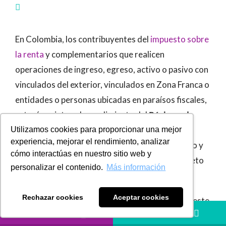
En Colombia, los contribuyentes del
impuesto sobre
la renta
y complementarios que realicen
operaciones de ingreso, egreso, activo o pasivo con
vinculados del exterior, vinculados en Zona Franca o
entidades o personas ubicadas en paraísos fiscales,
estarán sujetos al cumplimiento del
Régimen de
Precios de Transferencia
, regulado entre los
Utilizamos cookies para proporcionar una mejor
experiencia, mejorar el rendimiento, analizar
artículos 260-1
y
260-11
del Estatuto Tributario y
cómo interactúas en nuestro sitio web y
el
Decreto 2120 de 2017
(compilado en el Decreto
personalizar el contenido.
Más información
1625 de 2016).
Rechazar cookies
Aceptar cookies
Por lo tanto, para verificar si se está obligado a este
LLÁMANOS
HÁBLANOS
cumplimiento, los contribuyentes deben preparar y