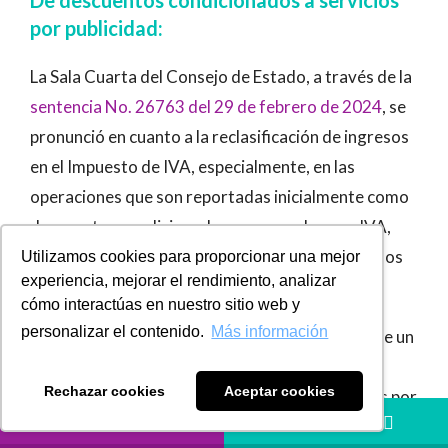
De descuentos condicionados a servicios
por publicidad:
La Sala Cuarta del Consejo de Estado, a través de la
sentencia No. 26763 del 29 de febrero de 2024
, se
pronunció en cuanto a la reclasificación de ingresos
en el Impuesto de IVA, especialmente, en las
operaciones que son reportadas inicialmente como
descuentos condicionados no gravados con IVA,
pero resultan ser servicios de publicidad gravados
Utilizamos cookies para proporcionar una mejor
experiencia, mejorar el rendimiento, analizar
con IVA.
cómo interactúas en nuestro sitio web y
personalizar el contenido.
Más información
Frente al caso, la DIAN reclasificó los ingresos de un
contribuyente, pasando de no gravados por
Rechazar cookies
Aceptar cookies
descuentos condicionados, a ingresos gravados por
LLÁMANOS
HÁBLANOS
la prestación de servicios de publicidad. Esta