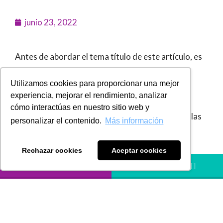
junio 23, 2022
Antes de abordar el tema título de este artículo, es
necesario tener presente que la plataforma de
Utilizamos cookies para proporcionar una mejor
factura electrónica de la Unidad Administrativa
experiencia, mejorar el rendimiento, analizar
Especial Dirección de Impuestos y Aduanas
cómo interactúas en nuestro sitio web y
Nacionales -DIAN- tiene como fin el registro de las
personalizar el contenido.
Más información
facturas electrónicas consideradas como título
valor que circulen en el territorio nacional
Rechazar cookies
Aceptar cookies
permitiendo su consulta y trazabilidad e incentivará
LLÁMANOS
HÁBLANOS
la negociación de facturas con las entidades
autorizadas para realizar actividades de factoraje.
Para efectos de que se materialice la transferencia