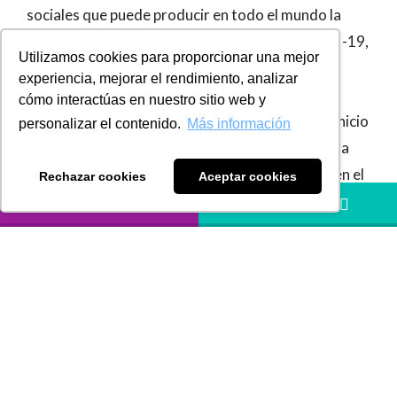
sociales que puede producir en todo el mundo la
esperada recesión económica a causa del Covid -19
,
Utilizamos cookies para proporcionar una mejor
el presidente de la república Iván Duque ha
experiencia, mejorar el rendimiento, analizar
propuesto, en su alocución diaria “Prevención y
cómo interactúas en nuestro sitio web y
Acción” emitida ininterrumpidamente desde el inicio
personalizar el contenido.
Más información
de la emergencia, tres importantes medidas para
apoyar a los empresarios y proteger el empleo en el
Rechazar cookies
Aceptar cookies
país.
LLÁMANOS
HÁBLANOS
MÁS INFORMACIÓN
Comparte este boletín