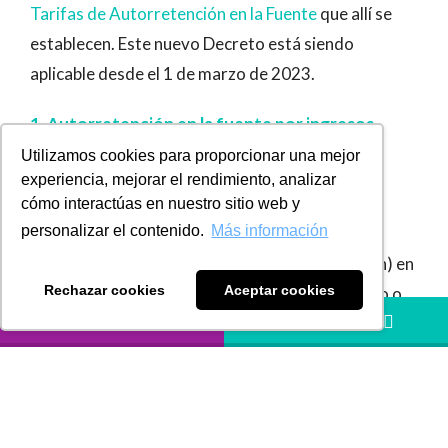
Tarifas de Autorretención en la Fuente
que allí se
establecen. Este nuevo Decreto está siendo
aplicable desde el 1 de marzo de 2023.
1. Autorretención en la fuente por ingresos
provenientes de la exportación de
Utilizamos cookies para proporcionar una mejor
experiencia, mejorar el rendimiento, analizar
hidrocarburos, carbón y demás productos
cómo interactúas en nuestro sitio web y
mineros:
personalizar el contenido.
Más información
La tarifas de autorretención (como de retención) en
Rechazar cookies
Aceptar cookies
la fuente que aplica sobre el valor bruto del pago o
LLÁMANOS
HÁBLANOS
abono en cuenta por concepto de divisas
provenientes del exterior por exportación de
hidrocarburos, carbón y demás productos mineros
serán las siguientes: