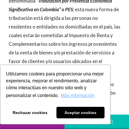
denominada
“Tributación por Presencia Económica
Significativa en Colombia” o PES
; esta nueva forma de
tributación está dirigida a las personas no
residentes o entidades no domiciliadas en el país, las
cuales estarán sometidas al Impuesto de Renta y
Complementarios sobre los ingresos provenientes
de la venta de bienes y/o prestación de servicios a
favor de clientes y/o usuarios ubicados en el
territorio nacional.
Utilizamos cookies para proporcionar una mejor
experiencia, mejorar el rendimiento, analizar
Por lo anterior, se relacionarán a continuación los
cómo interactúas en nuestro sitio web y
aspectos más relevantes de esta nueva obligación
personalizar el contenido.
Más información
fiscal en Colombia:
Rechazar cookies
Aceptar cookies
¿Quiénes están obligados?
LLÁMANOS
HÁBLANOS