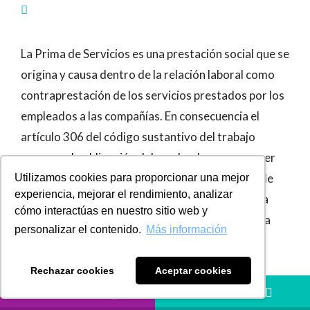
La Prima de Servicios es una prestación social que se
origina y causa dentro de la relación laboral como
contraprestación de los servicios prestados por los
empleados a las compañías. En consecuencia el
artículo 306 del código sustantivo del trabajo
consagra la obligación del empleador a reconocer
30 días de salario por año laborado a cada uno de
Utilizamos cookies para proporcionar una mejor
experiencia, mejorar el rendimiento, analizar
sus empleados distribuyendo el valor de manera
cómo interactúas en nuestro sitio web y
semestral, el año gravable correspondiente de la
personalizar el contenido.
Más información
siguiente manera:
Rechazar cookies
Aceptar cookies
La mitad máximo hasta el 30 de junio. Y,
LLÁMANOS
HÁBLANOS
La otra mitad dentro de los primeros 20 días del