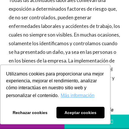
Todas las actividades laborales conllevan una
exposición a determinados factores de riesgo que,
de no ser controlados, pueden generar
enfermedades laborales y accidentes de trabajo, los
cuales no siempre son visibles. En muchas ocasiones,
solamente los identificamos y controlamos cuando
se ha presentado un daño, ya sea en las personas o
en los bienes de la empresa. La implementación de
un Sistema de Gestión de Seguridad y Salud en el
Utilizamos cookies para proporcionar una mejor
Trabajo (SG-SST) es fundamental para anticipar y
experiencia, mejorar el rendimiento, analizar
gestionar de manera efectiva estos riesgos.
cómo interactúas en nuestro sitio web y
personalizar el contenido.
Más información
» Toda persona tiene derecho a un nivel de vida
adecuado que le asegure, así como a su familia, la
Rechazar cookies
Aceptar cookies
salud y el bienestar.”
(Declaración Universal de
LLÁMANOS
HÁBLANOS
Derechos Humanos, Naciones Unidas, 1948).