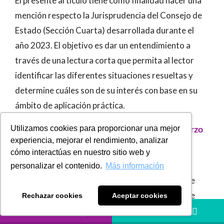
El presente artículo tiene como finalidad hacer una
mención respecto la Jurisprudencia del Consejo de
Estado (Sección Cuarta) desarrollada durante el
año 2023. El objetivo es dar un entendimiento a
través de una lectura corta que permita al lector
identificar las diferentes situaciones resueltas y
determine cuáles son de su interés con base en su
ámbito de aplicación práctica.
Sentencia de Unificación 24724 del 24 de marzo
Utilizamos cookies para proporcionar una mejor
experiencia, mejorar el rendimiento, analizar
de 2022:
cómo interactúas en nuestro sitio web y
La Sección Cuarta unificó la jurisprudencia en
personalizar el contenido.
Más información
relación con la conformación del ingreso base de
cotización (IBC) sobre el que las cooperativas de
Rechazar cookies
Aceptar cookies
trabajo asociado deben liquidar y pagar los aportes
LLÁMANOS
HÁBLANOS