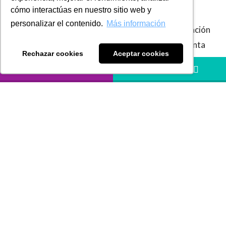
cómo interactúas en nuestro sitio web y
suscrito entre la República de Colombia y el
personalizar el contenido.
Más información
Gobierno de la República de Italia para la eliminación
de la doble tributación frente al Impuesto de Renta
Rechazar cookies
Aceptar cookies
y la prevención de la evasión y elusión tributaria.
LLÁMANOS
HÁBLANOS
Dentro de las consideraciones de la Sala Plena de la
Corte Constitucional, dispone que se constató que
el procedimiento previo de aprobación del convenio
por el Gobierno Nacional, así como el trámite
legislativo ante el Congreso de la República, se
surtieron de conformidad con las normas
constitucionales y legales que regulan la materia.
Igualmente, la Corte analizó las características y
alcance de este tipo de tratados para eliminar la