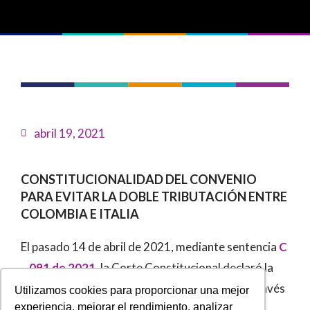
abril 19, 2021
CONSTITUCIONALIDAD DEL CONVENIO
PARA EVITAR LA DOBLE TRIBUTACIÓN ENTRE
COLOMBIA E ITALIA
El pasado 14 de abril de 2021, mediante sentencia
C
– 091 de 2021
, la Corte Constitucional declaró la
constitucionalidad de la Ley 2004 de 2019, a través
Utilizamos cookies para proporcionar una mejor
experiencia, mejorar el rendimiento, analizar
de la cual, se aprobó el convenio y el protocolo