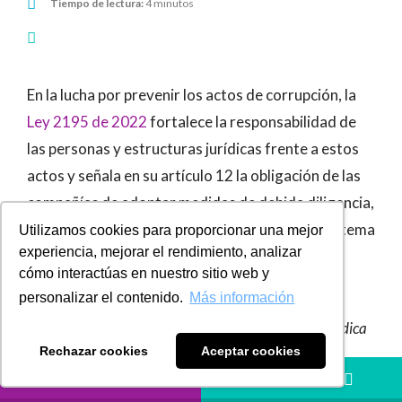
Tiempo de lectura:
4 minutos
En la lucha por prevenir los actos de corrupción, la
Ley 2195 de 2022
fortalece la responsabilidad de
las personas y estructuras jurídicas frente a estos
actos y señala en su artículo 12 la obligación de las
compañías de adoptar medidas de debida diligencia,
incluso si no están obligadas a contar con un sistema
Utilizamos cookies para proporcionar una mejor
experiencia, mejorar el rendimiento, analizar
de prevención de estos riesgos, así:
cómo interactúas en nuestro sitio web y
personalizar el contenido.
Más información
“…La Entidad del Estado y la persona natural,
persona jurídica o estructura sin personería jurídica
Rechazar cookies
Aceptar cookies
o similar, que tenga la obligación de entregar
LLÁMANOS
HÁBLANOS
información al Registro Único de Beneficiarios