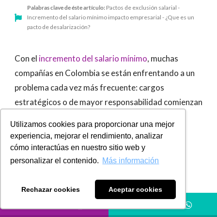
Palabras clave de éste artículo:
Pactos de exclusión salarial -
Incremento del salario mínimo impacto empresarial - ¿Que es un
pacto de desalarización?
Con el
incremento del salario mínimo
, muchas
compañías en Colombia se están enfrentando a un
problema cada vez más frecuente: cargos
estratégicos o de mayor responsabilidad comienzan
a quedar demasiado cerca del salario mínimo,
Utilizamos cookies para proporcionar una mejor
generando compresión salarial, pérdida de
experiencia, mejorar el rendimiento, analizar
diferenciación interna y tensiones dentro de la
cómo interactúas en nuestro sitio web y
estructura organizacional.
personalizar el contenido.
Más información
En términos prácticos, esto puede traducirse en
Rechazar cookies
Aceptar cookies
inconformidad del talento clave, rotación, pérdida
LLÁMANOS
HÁBLANOS
de competitividad y dificultades para sostener una