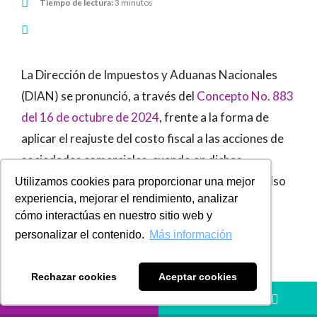
Tiempo de lectura:
3 minutos
La Dirección de Impuestos y Aduanas Nacionales
(DIAN) se pronunció, a través del
Concepto No. 883
del 16 de octubre de 2024
, frente a la forma de
aplicar el reajuste del costo fiscal a las acciones de
sociedades comerciales, cuando en dichas
sociedades se efectuaba un proceso de reembolso
Utilizamos cookies para proporcionar una mejor
experiencia, mejorar el rendimiento, analizar
de aportes a sus socios.
cómo interactúas en nuestro sitio web y
Duda sobre la vigencia del reajuste fiscal
personalizar el contenido.
Más información
Concretamente, la duda radica en si el reajuste
Rechazar cookies
Aceptar cookies
fiscal, de que trata el
artículo 70 del Estatuto
LLÁMANOS
HÁBLANOS
Tributario
, efectuado con anterioridad al