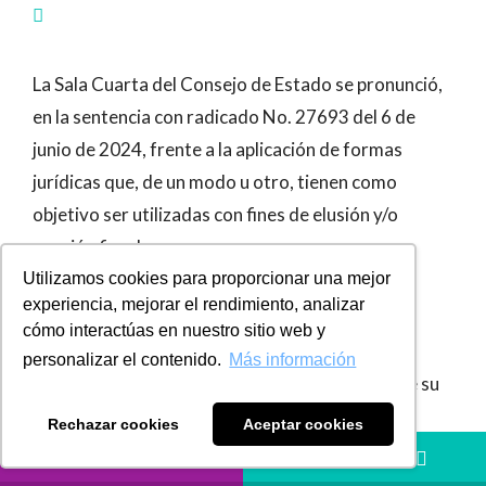
La Sala Cuarta del Consejo de Estado se pronunció,
en la sentencia con radicado No. 27693 del 6 de
junio de 2024, frente a la aplicación de formas
jurídicas que, de un modo u otro, tienen como
objetivo ser utilizadas con fines de elusión y/o
evasión fiscal.
Utilizamos cookies para proporcionar una mejor
Origen del caso: fiscalización y
experiencia, mejorar el rendimiento, analizar
modificación del impuesto de renta
cómo interactúas en nuestro sitio web y
personalizar el contenido.
Más información
El caso analizado por el Consejo de Estado tiene su
origen en un proceso de Fiscalización de la
Rechazar cookies
Aceptar cookies
Administración Tributaria, en donde se modificó
LLÁMANOS
HÁBLANOS
una declaración del
Impuesto de Renta
en aplicación