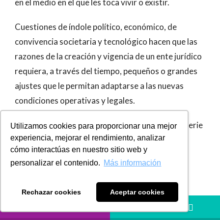
en el medio en el que les toca vivir o existir.
Cuestiones de índole político, económico, de
convivencia societaria y tecnológico hacen que las
razones de la creación y vigencia de un ente jurídico
requiera, a través del tiempo, pequeños o grandes
ajustes que le permitan adaptarse a las nuevas
condiciones operativas y legales.
La Reorganización Empresarial se trata de una serie
Utilizamos cookies para proporcionar una mejor
experiencia, mejorar el rendimiento, analizar
de acciones que permiten modificar estructuras
cómo interactúas en nuestro sitio web y
societarias para adaptarlas a las nuevas
personalizar el contenido.
Más información
necesidades de las empresas.
Rechazar cookies
Aceptar cookies
Motivaciones para la
LLÁMANOS
HÁBLANOS
reorganización
Organizacionales: