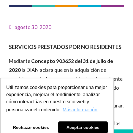
agosto 30, 2020
SERVICIOS PRESTADOS POR NO RESIDENTES
Mediante
Concepto 903652 del 31 de julio de
2020
la DIAN aclara que en la adquisición de
servicios prestados por no residentes el adquirente
debe emitir el documento equivalente establecido
Utilizamos cookies para proporcionar una mejor
experiencia, mejorar el rendimiento, analizar
en el
Decreto 358 de 2020
, por tratarse de
cómo interactúas en nuestro sitio web y
operaciones celebradas con no obligados a facturar.
personalizar el contenido.
Más información
En este concepto se aclara, que el documento
equivalente es el soporte idóneo para acreditar las
Rechazar cookies
Aceptar cookies
operaciones económicas celebradas con