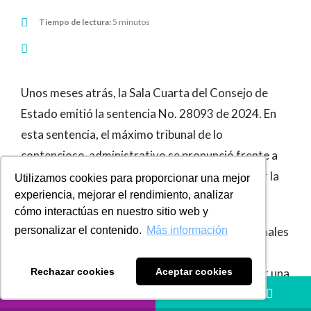
Tiempo de lectura:
5 minutos
Unos meses atrás, la Sala Cuarta del Consejo de
Estado emitió la sentencia No. 28093 de 2024. En
esta sentencia, el máximo tribunal de lo
contencioso-administrativo se pronunció frente a
una Liquidación Oficial de Revisión expedida por la
Utilizamos cookies para proporcionar una mejor
experiencia, mejorar el rendimiento, analizar
Administración Tributaria.
cómo interactúas en nuestro sitio web y
personalizar el contenido.
Más información
En la cual se desconocían unos gastos operacionales
de ventas por el concepto de comisiones; el
Rechazar cookies
Aceptar cookies
desconocimiento, según la DIAN, se efectuó por una
LLÁMANOS
HÁBLANOS
indebida interpretación (y aplicación) de los