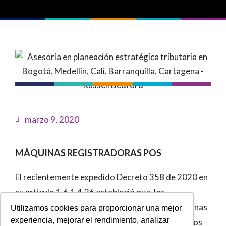
marzo 9, 2020
MÁQUINAS REGISTRADORAS POS
El recientemente expedido Decreto 358 de 2020 en
su artículo 1.6.1.4.26 estableció que, los
documentos equivalentes
generados por máquinas
Utilizamos cookies para proporcionar una mejor
experiencia, mejorar el rendimiento, analizar
con sistema POS no otorgan derecho a impuestos