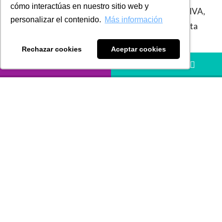
cómo interactúas en nuestro sitio web y
descontables en el Impuesto sobre las Ventas – IVA,
personalizar el contenido.
Más información
ni a costos y deducciones en el Impuesto de Renta
para el adquirente. Lo anterior, concorde a lo
Rechazar cookies
Aceptar cookies
establecido en el parágrafo 4° del artículo 616 – 1
LLÁMANOS
HÁBLANOS
del Estatuto Tributario.
No obstante, sin perjuicio de lo señalado por el
Artículo 1.6.1.4.26 del Decreto 358 de 2020, su
inciso final establece expresamente que:
“El documento equivalente generado por máquinas
registradoras con sistema POS, será válido como
soporte de impuestos descontables en el impuesto
sobre las ventas y de costos y deducciones en el
Impuesto de Renta, hasta el 1° de noviembre de