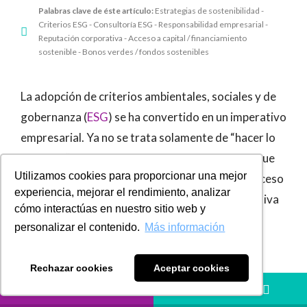
Palabras clave de éste artículo:
Estrategias de sostenibilidad -
Criterios ESG - Consultoría ESG - Responsabilidad empresarial -
Reputación corporativa - Acceso a capital / financiamiento
sostenible - Bonos verdes / fondos sostenibles
La adopción de criterios ambientales, sociales y de
gobernanza (
ESG
) se ha convertido en un imperativo
empresarial. Ya no se trata solamente de “hacer lo
correcto”, sino de implementar una estrategia que
Utilizamos cookies para proporcionar una mejor
genera valor tangible: mejora de reputación, acceso
experiencia, mejorar el rendimiento, analizar
a capital, reducción de riesgos, eficiencia operativa
cómo interactúas en nuestro sitio web y
y retención de talento.
personalizar el contenido.
Más información
Este enfoque responde a una nueva lógica de
Rechazar cookies
Aceptar cookies
mercado, donde la sostenibilidad es vista como un
LLÁMANOS
HÁBLANOS
activo estratégico.