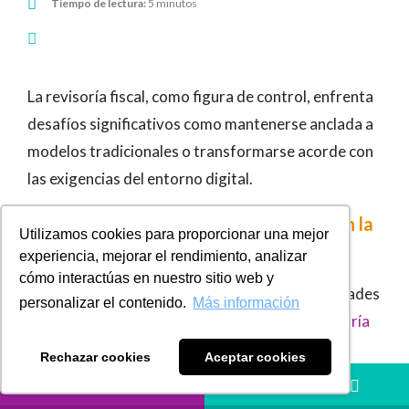
Tiempo de lectura:
5 minutos
La revisoría fiscal, como figura de control, enfrenta
desafíos significativos como mantenerse anclada a
modelos tradicionales o transformarse acorde con
las exigencias del entorno digital.
Impacto de la transformación digital en la
Utilizamos cookies para proporcionar una mejor
auditoría
experiencia, mejorar el rendimiento, analizar
cómo interactúas en nuestro sitio web y
Es importante analizar los desafíos y oportunidades
personalizar el contenido.
Más información
que enfrenta actualmente la actividad de
revisoría
fiscal
en Colombia, considerando la creciente
Rechazar cookies
Aceptar cookies
incorporación de avances tecnológicos en la
LLÁMANOS
HÁBLANOS
auditoría, tales como la inteligencia artificial, el