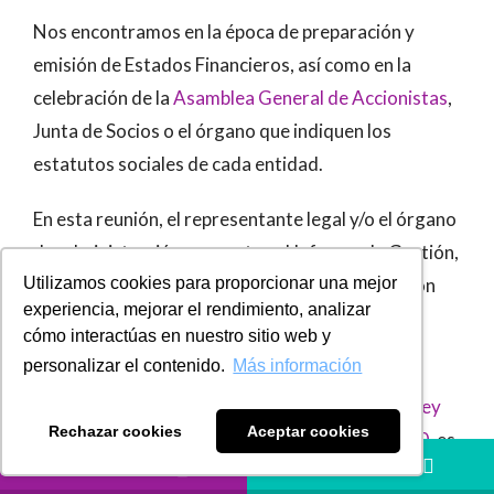
Nos encontramos en la época de preparación y
emisión de Estados Financieros, así como en la
celebración de la
Asamblea General de Accionistas
,
Junta de Socios o el órgano que indiquen los
estatutos sociales de cada entidad.
En esta reunión, el representante legal y/o el órgano
de administración, presentan el Informe de Gestión,
Utilizamos cookies para proporcionar una mejor
un documento clave que consolida la información
experiencia, mejorar el rendimiento, analizar
sobre la situación económica, administrativa y
cómo interactúas en nuestro sitio web y
jurídica de la sociedad.
personalizar el contenido.
Más información
Este informe, regulado por el
Artículo 47 de la Ley
Rechazar cookies
Aceptar cookies
222 de 1995
, modificado por la
Ley 603 de 2000
, es
LLÁMANOS
HÁBLANOS
un instrumento fundamental para la toma de