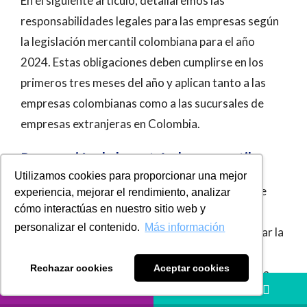
En el siguiente artículo, detallaremos las
responsabilidades legales para las empresas según
la legislación mercantil colombiana para el año
2024. Estas obligaciones deben cumplirse en los
primeros tres meses del año y aplican tanto a las
empresas colombianas como a las sucursales de
empresas extranjeras en Colombia.
Renovación de la matrícula mercantil
Utilizamos cookies para proporcionar una mejor
Debe renovarse anualmente. Este trámite puede
experiencia, mejorar el rendimiento, analizar
cómo interactúas en nuestro sitio web y
realizarse de forma virtual. La no renovación
personalizar el contenido.
Más información
oportuna de la matrícula mercantil puede generar la
imposición de una multa por parte de la
Rechazar cookies
Aceptar cookies
Superintendencia de Sociedades. Para renovar la
LLÁMANOS
HÁBLANOS
matrícula mercantil, la sociedad debe contar con los