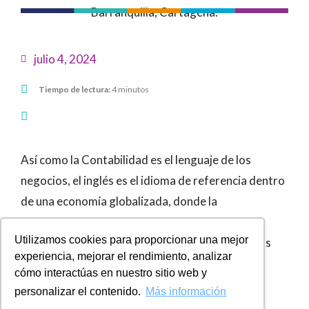
julio 4, 2024
Tiempo de lectura:
4 minutos
Así como la Contabilidad es el lenguaje de los
negocios, el inglés es el idioma de referencia dentro
de una economía globalizada, donde la
comunicación y los negocios son cada vez más
Utilizamos cookies para proporcionar una mejor
frecuentes entre países, donde la apertura de los
experiencia, mejorar el rendimiento, analizar
mercados internacionales provoca una gran
cómo interactúas en nuestro sitio web y
cantidad de oportunidades.
personalizar el contenido.
Más información